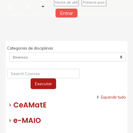
Entrar
Painel lateral
Ir para o conteúdo principal
Categorias de disciplinas:
Search Courses
Executar
Expandir tudo
CeAMatE
e-MAIO