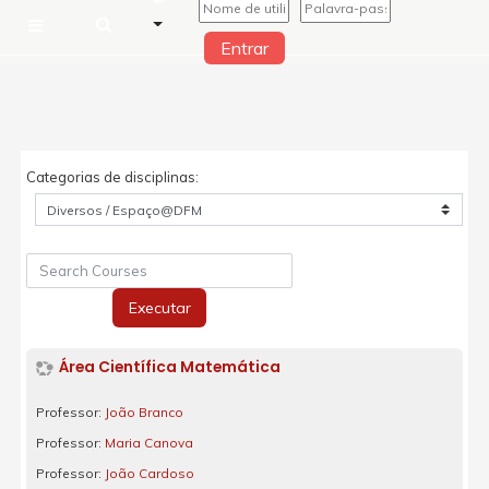
Entrar
Painel lateral
Ir para o conteúdo principal
Categorias de disciplinas:
Search Courses
Executar
Área Científica Matemática
Professor:
João Branco
Professor:
Maria Canova
Professor:
João Cardoso