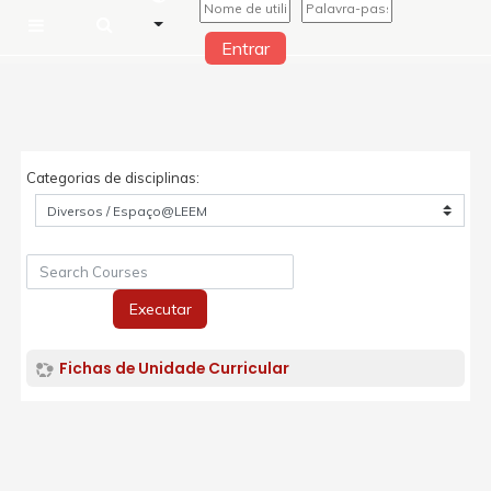
Entrar
Painel lateral
Ir para o conteúdo principal
Categorias de disciplinas:
Search Courses
Executar
Fichas de Unidade Curricular