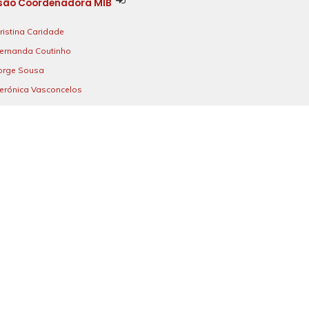
são Coordenadora MIB
ristina Caridade
ernanda Coutinho
orge Sousa
erónica Vasconcelos