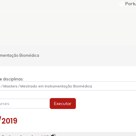
Portu
umentação Biomédica
 disciplinas:
Executar
/2019