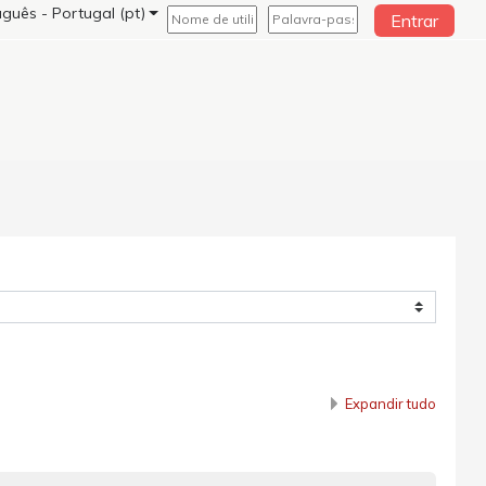
guês - Portugal ‎(pt)‎
Entrar
Expandir tudo