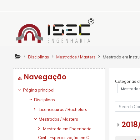
Ir para o conteúdo principal
Disciplinas
Mestrados / Masters
Mestrado em Instr
Ignorar Navegação
Navegação
Categorias de
Página principal
Disciplinas
Search Courses
Licenciaturas / Bachelors
Mestrados / Masters
2018
Mestrado em Engenharia
Civil - Especialização em C...