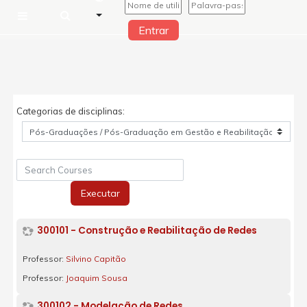
Entrar
Painel lateral
Ir para o conteúdo principal
Categorias de disciplinas:
Search Courses
Executar
300101 - Construção e Reabilitação de Redes
Professor:
Silvino Capitão
Professor:
Joaquim Sousa
300102 - Modelação de Redes