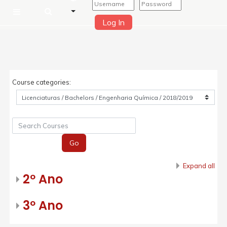
Log In
Side panel
Skip to main content
Course categories:
Search Courses
Go
Expand all
2º Ano
3º Ano