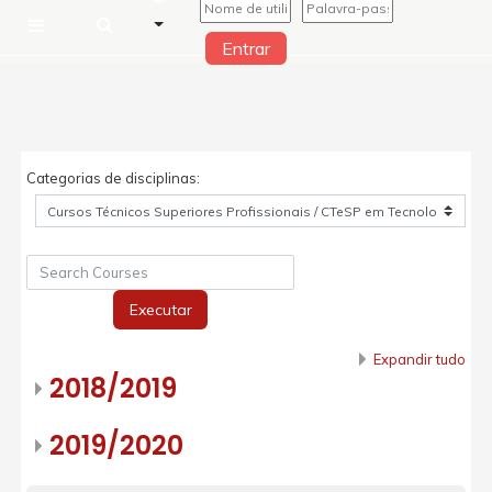
Entrar
Painel lateral
Ir para o conteúdo principal
Categorias de disciplinas:
Search Courses
Executar
Expandir tudo
2018/2019
2019/2020