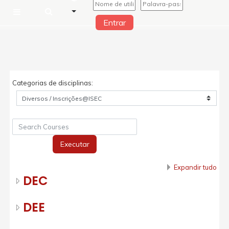
Entrar
Painel lateral
Ir para o conteúdo principal
Categorias de disciplinas:
Search Courses
Executar
Expandir tudo
DEC
DEE