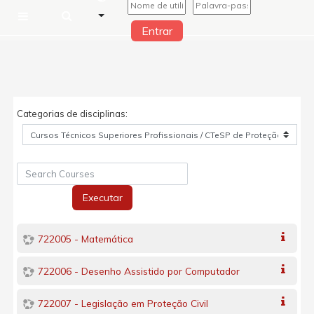
Entrar
Painel lateral
Ir para o conteúdo principal
Categorias de disciplinas:
Search Courses
Executar
722005 - Matemática
722006 - Desenho Assistido por Computador
722007 - Legislação em Proteção Civil